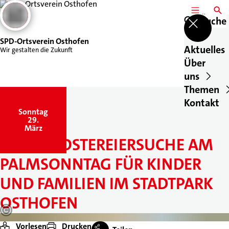
MENÜ
SUCH
Suche
SPD-Ortsverein Osthofen
Aktuelles
Wir gestalten die Zukunft
Über
uns
Themen
Kontakt
Sonntag
,
29.
März
GROSSE OSTEREIERSUCHE AM P
ALMSONNTAG FÜR KINDER U
ND FAMILIEN IM STADTPARK O
STHOFEN
Vorlesen
Drucken